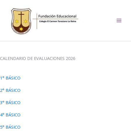
Ir
al
contenido
El Carmen Teresiano La
Reina
CALENDARIO DE EVALUACIONES 2026
1° BÁSICO
2° BÁSICO
3° BÁSICO
4° BÁSICO
5° BÁSICO