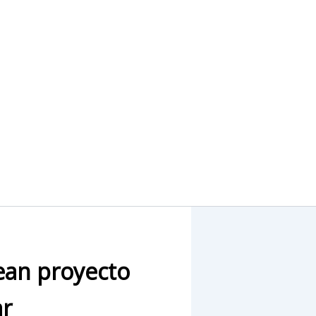
ean proyecto
ar