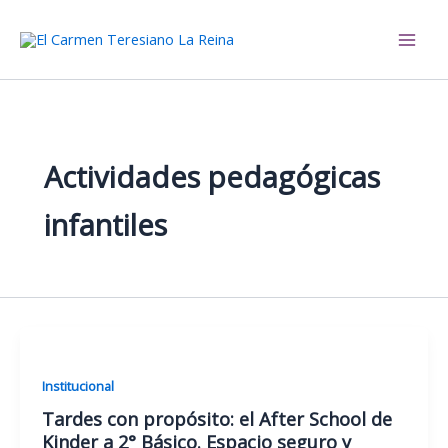
Ir
al
El Carmen Teresiano La Reina
contenido
Actividades pedagógicas
infantiles
Institucional
Tardes con propósito: el After School de
Kinder a 2° Básico. Espacio seguro y