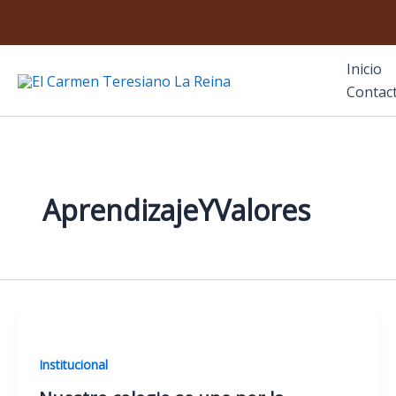
Ir
al
contenido
Inicio
El Carmen Teresiano La Reina
Contac
AprendizajeYValores
Institucional