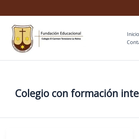
Ir
al
contenido
Inici
El Carmen Teresiano La Reina
Cont
Colegio con formación inte