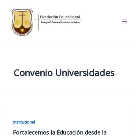
Ir
al
contenido
El Carmen Teresiano La
Reina
Convenio Universidades
Institucional
Fortalecemos la Educación desde la