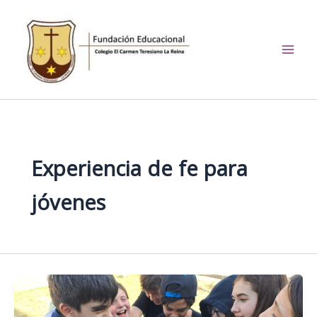
Ir
al
contenido
El Carmen Teresiano La
Reina
Experiencia de fe para
jóvenes