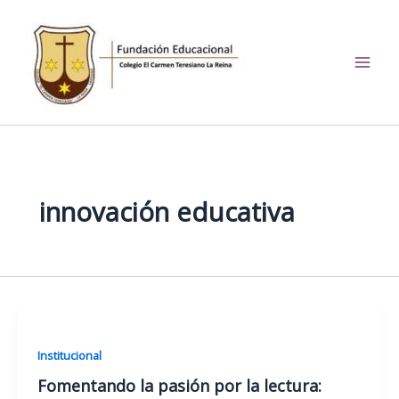
Ir
al
contenido
El Carmen Teresiano La
Reina
innovación educativa
Institucional
Fomentando la pasión por la lectura: