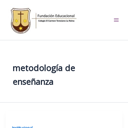
Ir
al
contenido
El Carmen Teresiano La
Reina
metodología de
enseñanza
Institucional