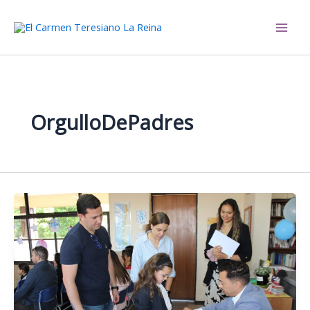
Ir
al
El Carmen Teresiano La Reina
contenido
OrgulloDePadres